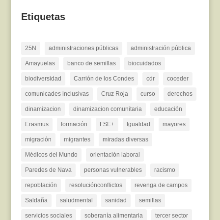
Etiquetas
25N
administraciones públicas
administración pública
Amayuelas
banco de semillas
biocuidados
biodiversidad
Carrión de los Condes
cdr
coceder
comunicades inclusivas
Cruz Roja
curso
derechos
dinamizacion
dinamizacion comunitaria
educación
Erasmus
formación
FSE+
Igualdad
mayores
migración
migrantes
miradas diversas
Médicos del Mundo
orientación laboral
Paredes de Nava
personas vulnerables
racismo
repoblación
resoluciónconflictos
revenga de campos
Saldaña
saludmental
sanidad
semillas
servicios sociales
soberanía alimentaria
tercer sector