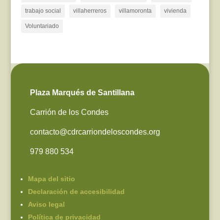
trabajo social
villaherreros
villamoronta
vivienda
Voluntariado
Plaza Marqués de Santillana
Carrión de los Condes
contacto@cdrcarriondeloscondes.org
979 880 534
Mapa del sitio
Declaración de accesibilidad
Aviso legal
Política de privacidad