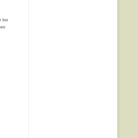
 los
nes