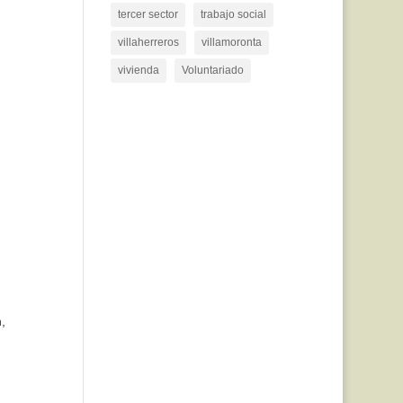
tercer sector
trabajo social
villaherreros
villamoronta
vivienda
Voluntariado
,