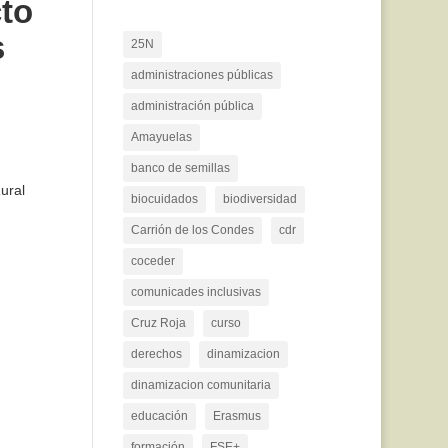
to
s
25N
administraciones públicas
administración pública
Amayuelas
banco de semillas
ural
biocuidados
biodiversidad
Carrión de los Condes
cdr
coceder
comunicades inclusivas
Cruz Roja
curso
derechos
dinamizacion
dinamizacion comunitaria
educación
Erasmus
formación
FSE+