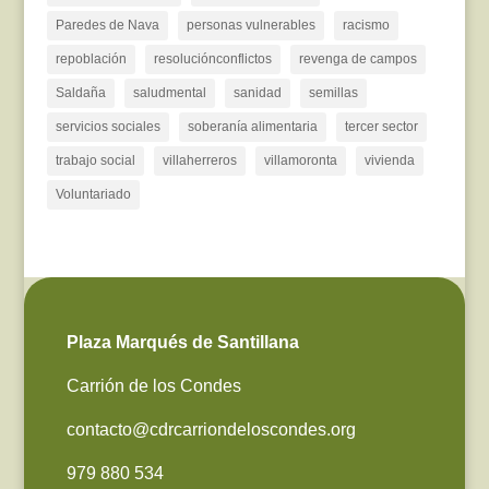
Paredes de Nava
personas vulnerables
racismo
repoblación
resoluciónconflictos
revenga de campos
Saldaña
saludmental
sanidad
semillas
servicios sociales
soberanía alimentaria
tercer sector
trabajo social
villaherreros
villamoronta
vivienda
Voluntariado
Plaza Marqués de Santillana
Carrión de los Condes
contacto@cdrcarriondeloscondes.org
979 880 534