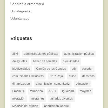
Soberanía Alimentaria
Uncategorized
Voluntariado
Etiquetas
25N
administraciones públicas
administración pública
Amayuelas
banco de semillas
biocuidados
biodiversidad
Carrión de los Condes
cdr
coceder
comunicades inclusivas
Cruz Roja
curso
derechos
dinamizacion
dinamizacion comunitaria
educación
Erasmus
formación
FSE+
Igualdad
mayores
migración
migrantes
miradas diversas
Médicos del Mundo
orientación laboral