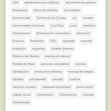
25N
administraciones públicas
administración pública
Amayuelas
banco de semillas
biocuidados
biodiversidad
Carrión de los Condes
cdr
coceder
comunicades inclusivas
Cruz Roja
curso
derechos
dinamizacion
dinamizacion comunitaria
educación
Erasmus
formación
FSE+
Igualdad
mayores
migración
migrantes
miradas diversas
Médicos del Mundo
orientación laboral
Paredes de Nava
personas vulnerables
racismo
repoblación
resoluciónconflictos
revenga de campos
Saldaña
saludmental
sanidad
semillas
servicios sociales
soberanía alimentaria
tercer sector
trabajo social
villaherreros
villamoronta
vivienda
Voluntariado