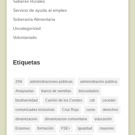
Saberes Rurales
Servicio de ayuda al empleo
Soberanía Alimentaria
Uncategorized
Voluntariado
Etiquetas
25N
administraciones públicas
administración pública
Amayuelas
banco de semillas
biocuidados
biodiversidad
Carrión de los Condes
cdr
coceder
comunicades inclusivas
Cruz Roja
curso
derechos
dinamizacion
dinamizacion comunitaria
educación
Erasmus
formación
FSE+
Igualdad
mayores