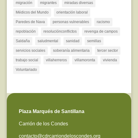
migración
migrantes
miradas diversas
Médicos del Mundo
orientación laboral
Paredes de Nava
personas vulnerables
racismo
repoblación
resoluciónconflictos
revenga de campos
Saldaña
saludmental
sanidad
semillas
servicios sociales
soberanía alimentaria
tercer sector
trabajo social
villaherreros
villamoronta
vivienda
Voluntariado
Plaza Marqués de Santillana
Carrión de los Condes
contacto@cdrcarriondeloscondes.org