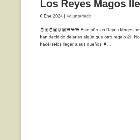
Los Reyes Magos ll
6 Ene 2024
|
Voluntariado
🤴🏽🤴🏿🫅🏽🐫🐪🐫 Este año los Reyes Magos se 
han decidido dejarles algún que otro regalo 🎁. Nos
hacérselos llegar a sus dueños 🌲...