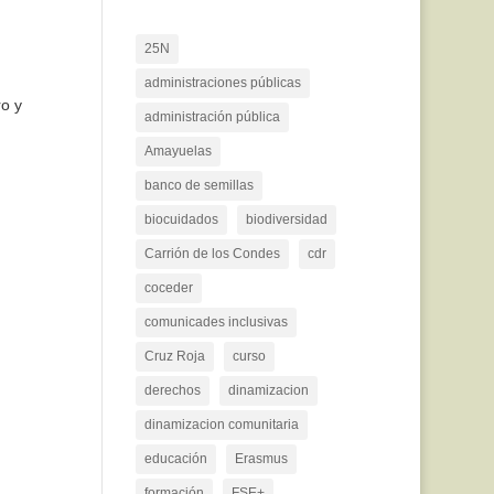
25N
administraciones públicas
o y
administración pública
Amayuelas
banco de semillas
biocuidados
biodiversidad
Carrión de los Condes
cdr
coceder
comunicades inclusivas
Cruz Roja
curso
derechos
dinamizacion
dinamizacion comunitaria
educación
Erasmus
formación
FSE+