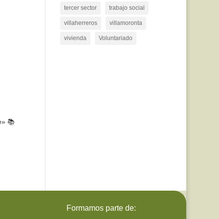
tercer sector
trabajo social
villaherreros
villamoronta
vivienda
Voluntariado
e» 📚
Formamos parte de: