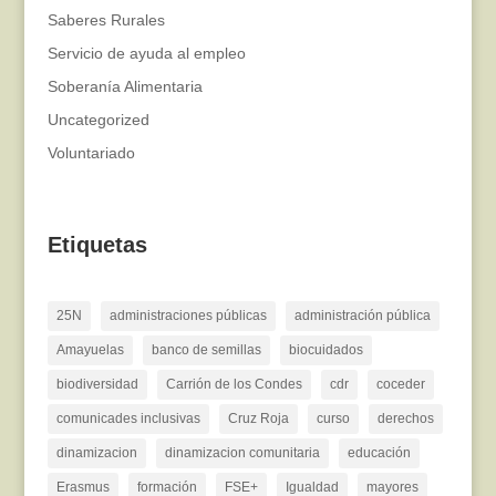
Saberes Rurales
Servicio de ayuda al empleo
Soberanía Alimentaria
Uncategorized
Voluntariado
Etiquetas
25N
administraciones públicas
administración pública
Amayuelas
banco de semillas
biocuidados
biodiversidad
Carrión de los Condes
cdr
coceder
comunicades inclusivas
Cruz Roja
curso
derechos
dinamizacion
dinamizacion comunitaria
educación
Erasmus
formación
FSE+
Igualdad
mayores