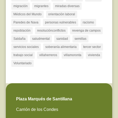
migración
migrantes
miradas diversas
Médicos del Mundo
orientación laboral
Paredes de Nava
personas vulnerables
racismo
repoblación
resoluciónconflictos
revenga de campos
Saldaña
saludmental
sanidad
semillas
servicios sociales
soberanía alimentaria
tercer sector
trabajo social
villaherreros
villamoronta
vivienda
Voluntariado
Plaza Marqués de Santillana
Carrión de los Condes