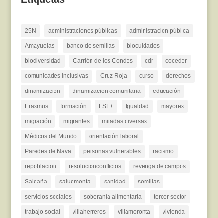
25N
administraciones públicas
administración pública
Amayuelas
banco de semillas
biocuidados
biodiversidad
Carrión de los Condes
cdr
coceder
comunicades inclusivas
Cruz Roja
curso
derechos
dinamizacion
dinamizacion comunitaria
educación
Erasmus
formación
FSE+
Igualdad
mayores
migración
migrantes
miradas diversas
Médicos del Mundo
orientación laboral
Paredes de Nava
personas vulnerables
racismo
repoblación
resoluciónconflictos
revenga de campos
Saldaña
saludmental
sanidad
semillas
servicios sociales
soberanía alimentaria
tercer sector
trabajo social
villaherreros
villamoronta
vivienda