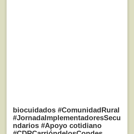
biocuidados #ComunidadRural
#JornadaImplementadoresSecu
ndarios #Apoyo cotidiano
#CDRCarrióndelosCondes