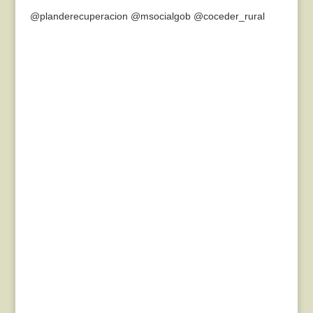
@planderecuperacion @msocialgob @coceder_rural