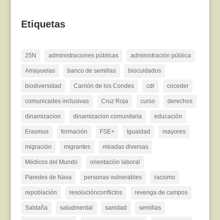
Etiquetas
25N
administraciones públicas
administración pública
Amayuelas
banco de semillas
biocuidados
biodiversidad
Carrión de los Condes
cdr
coceder
comunicades inclusivas
Cruz Roja
curso
derechos
dinamizacion
dinamizacion comunitaria
educación
Erasmus
formación
FSE+
Igualdad
mayores
migración
migrantes
miradas diversas
Médicos del Mundo
orientación laboral
Paredes de Nava
personas vulnerables
racismo
repoblación
resoluciónconflictos
revenga de campos
Saldaña
saludmental
sanidad
semillas