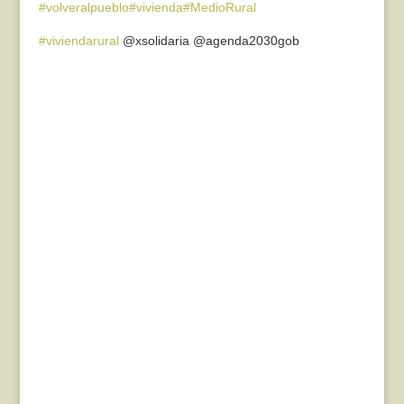
#volveralpueblo
#vivienda
#MedioRural
#viviendarural
@xsolidaria @agenda2030gob