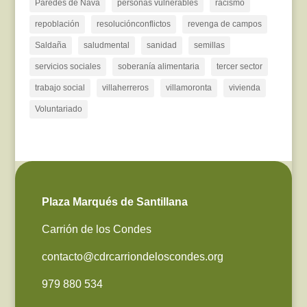
Paredes de Nava
personas vulnerables
racismo
repoblación
resoluciónconflictos
revenga de campos
Saldaña
saludmental
sanidad
semillas
servicios sociales
soberanía alimentaria
tercer sector
trabajo social
villaherreros
villamoronta
vivienda
Voluntariado
Plaza Marqués de Santillana
Carrión de los Condes
contacto@cdrcarriondeloscondes.org
979 880 534