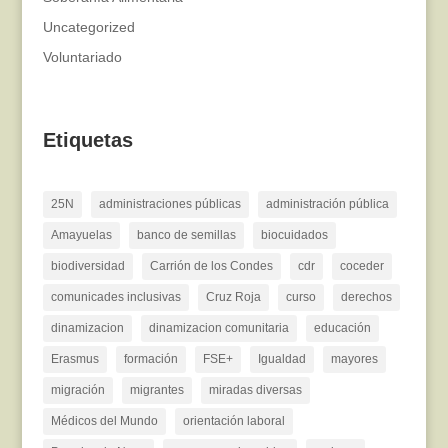
Uncategorized
Voluntariado
Etiquetas
25N
administraciones públicas
administración pública
Amayuelas
banco de semillas
biocuidados
biodiversidad
Carrión de los Condes
cdr
coceder
comunicades inclusivas
Cruz Roja
curso
derechos
dinamizacion
dinamizacion comunitaria
educación
Erasmus
formación
FSE+
Igualdad
mayores
migración
migrantes
miradas diversas
Médicos del Mundo
orientación laboral