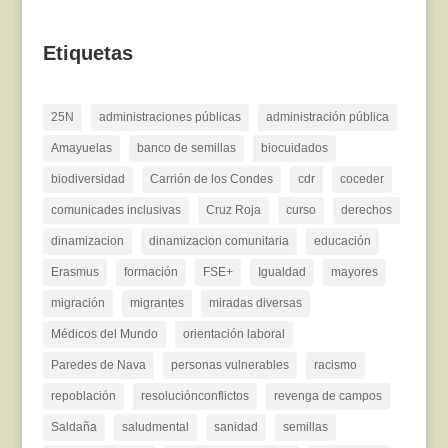
Etiquetas
25N
administraciones públicas
administración pública
Amayuelas
banco de semillas
biocuidados
biodiversidad
Carrión de los Condes
cdr
coceder
comunicades inclusivas
Cruz Roja
curso
derechos
dinamizacion
dinamizacion comunitaria
educación
Erasmus
formación
FSE+
Igualdad
mayores
migración
migrantes
miradas diversas
Médicos del Mundo
orientación laboral
Paredes de Nava
personas vulnerables
racismo
repoblación
resoluciónconflictos
revenga de campos
Saldaña
saludmental
sanidad
semillas