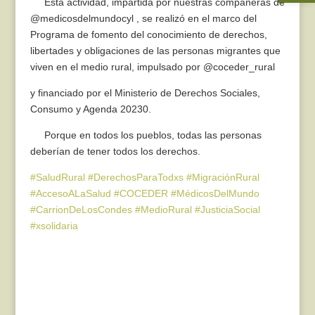
Esta actividad, impartida por nuestras compañeras de
@medicosdelmundocyl , se realizó en el marco del
Programa de fomento del conocimiento de derechos,
libertades y obligaciones de las personas migrantes que
viven en el medio rural, impulsado por @coceder_rural
y financiado por el Ministerio de Derechos Sociales,
Consumo y Agenda 20230.
Porque en todos los pueblos, todas las personas
deberían de tener todos los derechos.
#SaludRural
#DerechosParaTodxs
#MigraciónRural
#AccesoALaSalud
#COCEDER
#MédicosDelMundo
#CarrionDeLosCondes
#MedioRural
#JusticiaSocial
#xsolidaria