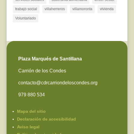
trabajo social
villaherreros
villamoronta
vivienda
Voluntariado
Plaza Marqués de Santillana
Carrión de los Condes
contacto@cdrcarriondeloscondes.org
979 880 534
Mapa del sitio
Declaración de accesibilidad
Aviso legal