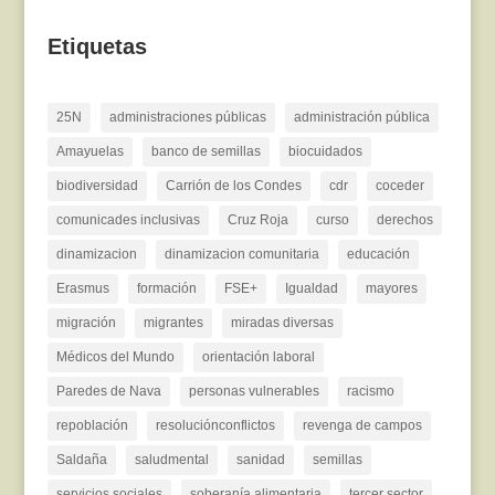
Etiquetas
25N
administraciones públicas
administración pública
Amayuelas
banco de semillas
biocuidados
biodiversidad
Carrión de los Condes
cdr
coceder
comunicades inclusivas
Cruz Roja
curso
derechos
dinamizacion
dinamizacion comunitaria
educación
Erasmus
formación
FSE+
Igualdad
mayores
migración
migrantes
miradas diversas
Médicos del Mundo
orientación laboral
Paredes de Nava
personas vulnerables
racismo
repoblación
resoluciónconflictos
revenga de campos
Saldaña
saludmental
sanidad
semillas
servicios sociales
soberanía alimentaria
tercer sector