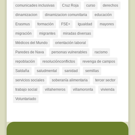
comunicades inclusivas
Cruz Roja
curso
derechos
dinamizacion
dinamizacion comunitaria
educación
Erasmus
formación
FSE+
Igualdad
mayores
migración
migrantes
miradas diversas
Médicos del Mundo
orientación laboral
Paredes de Nava
personas vulnerables
racismo
repoblación
resoluciónconflictos
revenga de campos
Saldaña
saludmental
sanidad
semillas
servicios sociales
soberanía alimentaria
tercer sector
trabajo social
villaherreros
villamoronta
vivienda
Voluntariado