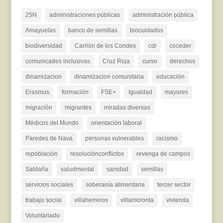
25N
administraciones públicas
administración pública
Amayuelas
banco de semillas
biocuidados
biodiversidad
Carrión de los Condes
cdr
coceder
comunicades inclusivas
Cruz Roja
curso
derechos
dinamizacion
dinamizacion comunitaria
educación
Erasmus
formación
FSE+
Igualdad
mayores
migración
migrantes
miradas diversas
Médicos del Mundo
orientación laboral
Paredes de Nava
personas vulnerables
racismo
repoblación
resoluciónconflictos
revenga de campos
Saldaña
saludmental
sanidad
semillas
servicios sociales
soberanía alimentaria
tercer sector
trabajo social
villaherreros
villamoronta
vivienda
Voluntariado