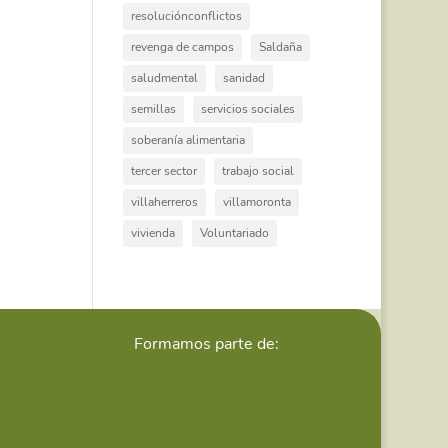
resoluciónconflictos
revenga de campos
Saldaña
saludmental
sanidad
semillas
servicios sociales
soberanía alimentaria
tercer sector
trabajo social
villaherreros
villamoronta
vivienda
Voluntariado
Formamos parte de: