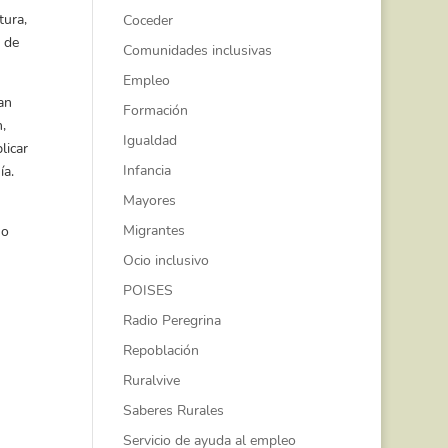
tura,
Coceder
o de
Comunidades inclusivas
Empleo
an
Formación
,
Igualdad
licar
Infancia
ía.
Mayores
Migrantes
 o
Ocio inclusivo
POISES
Radio Peregrina
Repoblación
Ruralvive
Saberes Rurales
Servicio de ayuda al empleo