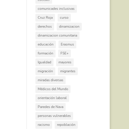
comunicades inclusivas
Cruz Roja
curso
derechos
dinamizacion
dinamizacion comunitaria
educación
Erasmus
formación
FSE+
Igualdad
mayores
migración
migrantes
miradas diversas
Médicos del Mundo
orientación laboral
Paredes de Nava
personas vulnerables
racismo
repoblación