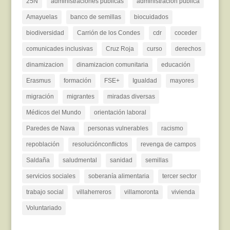
25N
administraciones públicas
administración pública
Amayuelas
banco de semillas
biocuidados
biodiversidad
Carrión de los Condes
cdr
coceder
comunicades inclusivas
Cruz Roja
curso
derechos
dinamizacion
dinamizacion comunitaria
educación
Erasmus
formación
FSE+
Igualdad
mayores
migración
migrantes
miradas diversas
Médicos del Mundo
orientación laboral
Paredes de Nava
personas vulnerables
racismo
repoblación
resoluciónconflictos
revenga de campos
Saldaña
saludmental
sanidad
semillas
servicios sociales
soberanía alimentaria
tercer sector
trabajo social
villaherreros
villamoronta
vivienda
Voluntariado