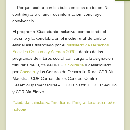
Porque acabar con los bulos es cosa de todos. No
contribuyas a difundir desinformación, construye
convivencia.
El programa ‘Ciudadanía Inclusiva: combatiendo el
racismo y la xenofobia en el medio rural’ de ámbito
estatal está financiado por el
Ministerio de Derechos
Sociales Consumo y Agenda 2030
, dentro de los
programas de interés social, con cargo a la asignación
tributaria del 0,7% del IRPF
X Solidaria
y desarrollado
por
Coceder
y los Centros de Desarrollo Rural CDR Alt
Maestrat, CDR Carrión de los Condes, Centre
Desenvolupament Rural – CDR la Safor, CDR El Sequillo
y CDR Afa Bierzo.
#ciudadaniainclusiva
#mediorural
#migrantes
#racismo
#xe
nofobia