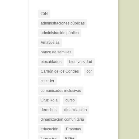
25N
administraciones públicas
administración pública
Amayuelas
banco de semillas
biocuidados
biodiversidad
Carrión de los Condes
cdr
coceder
comunicades inclusivas
Cruz Roja
curso
derechos
dinamizacion
dinamizacion comunitaria
educación
Erasmus
formación
FSE+