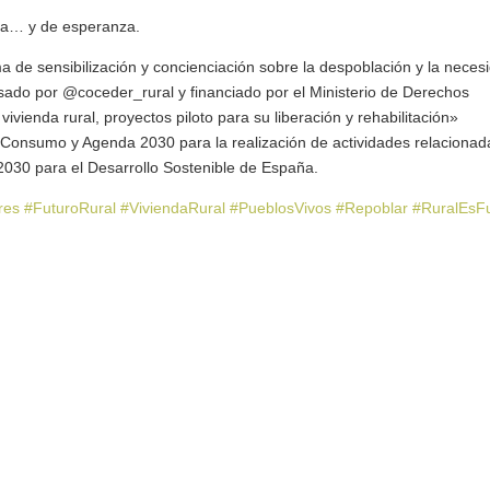
ncia… y de esperanza.
a de sensibilización y concienciación sobre la despoblación y la neces
sado por @coceder_rural y financiado por el Ministerio de Derechos
ienda rural, proyectos piloto para su liberación y rehabilitación»
, Consumo y Agenda 2030 para la realización de actividades relacionad
030 para el Desarrollo Sostenible de España.
res
#FuturoRural
#ViviendaRural
#PueblosVivos
#Repoblar
#RuralEsF