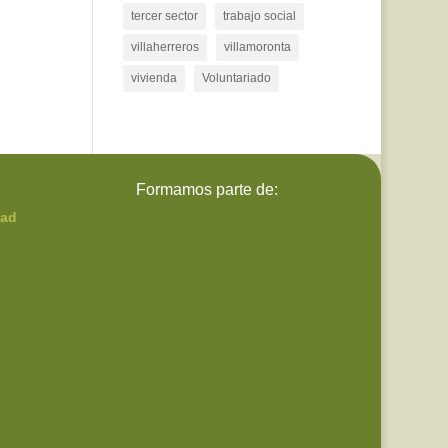
tercer sector
trabajo social
villaherreros
villamoronta
vivienda
Voluntariado
Formamos parte de:
dad