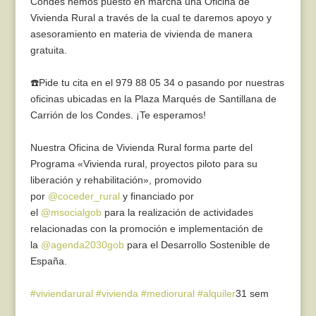
Condes hemos puesto en marcha una Oficina de
Vivienda Rural a través de la cual te daremos apoyo y
asesoramiento en materia de vivienda de manera
gratuita.
☎️Pide tu cita en el 979 88 05 34 o pasando por nuestras
oficinas ubicadas en la Plaza Marqués de Santillana de
Carrión de los Condes. ¡Te esperamos!
Nuestra Oficina de Vivienda Rural forma parte del
Programa «Vivienda rural, proyectos piloto para su
liberación y rehabilitación», promovido
por
@coceder_rural
y financiado por
el
@msocialgob
para la realización de actividades
relacionadas con la promoción e implementación de
la
@agenda2030gob
para el Desarrollo Sostenible de
España.
#viviendarural
#vivienda
#mediorural
#alquiler
31 sem