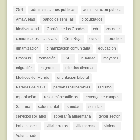
25N
administraciones públicas
administración pública
Amayuelas
banco de semillas
biocuidados
biodiversidad
Carrión de los Condes
cdr
coceder
comunicades inclusivas
Cruz Roja
curso
derechos
dinamizacion
dinamizacion comunitaria
educación
Erasmus
formación
FSE+
Igualdad
mayores
migración
migrantes
miradas diversas
Médicos del Mundo
orientación laboral
Paredes de Nava
personas vulnerables
racismo
repoblación
resoluciónconflictos
revenga de campos
Saldaña
saludmental
sanidad
semillas
servicios sociales
soberanía alimentaria
tercer sector
trabajo social
villaherreros
villamoronta
vivienda
Voluntariado