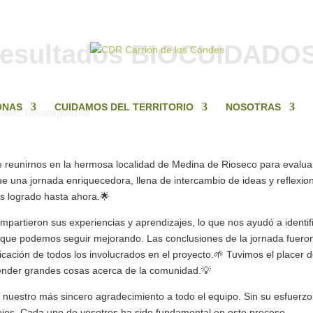
 resultados BIOCUIDADOS
ONAS
CUIDAMOS DEL TERRITORIO
NOSOTRAS
eder
,
Uncategorized
e reunirnos en la hermosa localidad de Medina de Rioseco para evaluar
e una jornada enriquecedora, llena de intercambio de ideas y reflexio
s logrado hasta ahora.🌟
mpartieron sus experiencias y aprendizajes, lo que nos ayudó a identif
s que podemos seguir mejorando. Las conclusiones de la jornada fuero
cación de todos los involucrados en el proyecto.🌱 Tuvimos el placer 
ender grandes cosas acerca de la comunidad.💡
uestro más sincero agradecimiento a todo el equipo. Sin su esfuerzo
ejos. Cada uno de vosotros ha sido fundamental en este proceso,