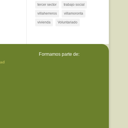
tercer sector
trabajo social
villaherreros
villamoronta
vivienda
Voluntariado
Formamos parte de:
dad