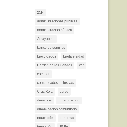
25N
administraciones públicas
administración pública
Amayuelas
banco de semillas
biocuidados
biodiversidad
Carrión de los Condes
cdr
coceder
comunicades inclusivas
Cruz Roja
curso
derechos
dinamizacion
dinamizacion comunitaria
educación
Erasmus
formación
FSE+