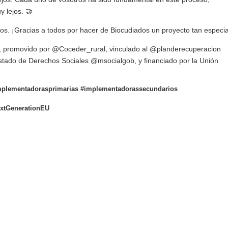
y lejos. 🤝
s. ¡Gracias a todos por hacer de Biocudiados un proyecto tan especia
s, promovido por @Coceder_rural, vinculado al @planderecuperacion
Estado de Derechos Sociales @msocialgob, y financiado por la Unión
implementadorasprimarias #implementadorassecundarios
extGenerationEU