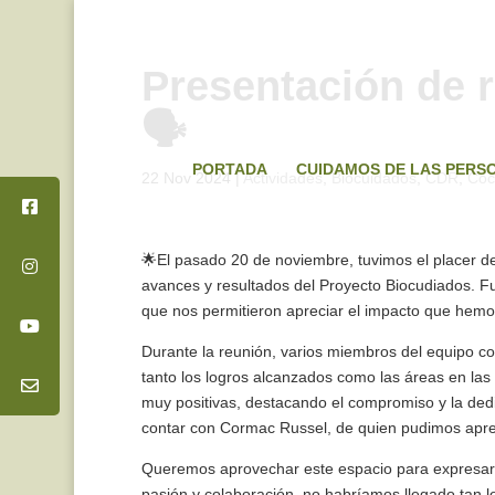
Presentación de
🗣️
PORTADA
CUIDAMOS DE LAS PERS
22 Nov 2024
|
Actividades
,
Biocuidados
,
CDR
,
Coc
🌟El pasado 20 de noviembre, tuvimos el placer d
avances y resultados del Proyecto Biocudiados. Fu
que nos permitieron apreciar el impacto que hemo
Durante la reunión, varios miembros del equipo co
tanto los logros alcanzados como las áreas en la
muy positivas, destacando el compromiso y la dedi
contar con Cormac Russel, de quien pudimos apr
Queremos aprovechar este espacio para expresar n
pasión y colaboración, no habríamos llegado tan l