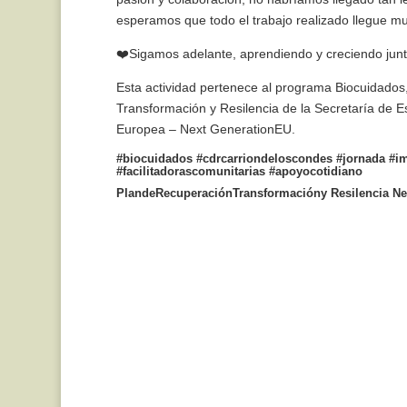
esperamos que todo el trabajo realizado llegue mu
❤️Sigamos adelante, aprendiendo y creciendo junto
Esta actividad pertenece al programa Biocuidado
Transformación y Resilencia de la Secretaría de 
Europea – Next GenerationEU.
#biocuidados #cdrcarriondeloscondes #jornada #
#facilitadorascomunitarias #apoyocotidiano
PlandeRecuperaciónTransformacióny Resilencia N