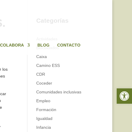
.
Categorías
Actividades
COLABORA
BLOG
CONTACTO
Biocuidados
Caixa
Camino ESS
 los
CDR
nes
Coceder
Abrir 
Comunidades inclusivas
icar
n
Empleo
de
Formación
Igualdad
,
Infancia