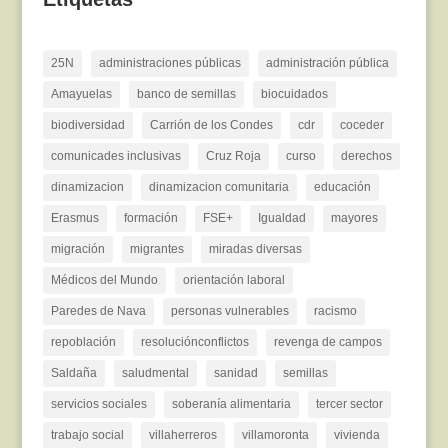
25N
administraciones públicas
administración pública
Amayuelas
banco de semillas
biocuidados
biodiversidad
Carrión de los Condes
cdr
coceder
comunicades inclusivas
Cruz Roja
curso
derechos
dinamizacion
dinamizacion comunitaria
educación
Erasmus
formación
FSE+
Igualdad
mayores
migración
migrantes
miradas diversas
Médicos del Mundo
orientación laboral
Paredes de Nava
personas vulnerables
racismo
repoblación
resoluciónconflictos
revenga de campos
Saldaña
saludmental
sanidad
semillas
servicios sociales
soberanía alimentaria
tercer sector
trabajo social
villaherreros
villamoronta
vivienda