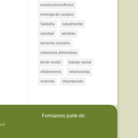
resoluciónconflictos
revenga de campos
Saldaña
saludmental
sanidad
semillas
servicios sociales
soberanía alimentaria
tercer sector
trabajo social
villaherreros
villamoronta
vivienda
Voluntariado
Formamos parte de:
dad