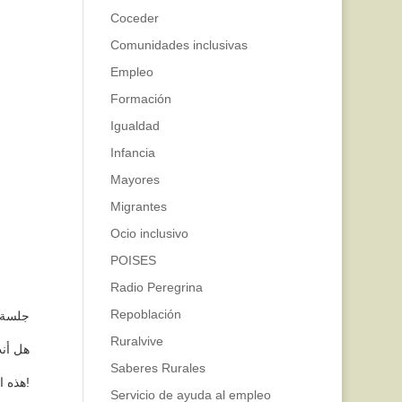
n
Coceder
Comunidades inclusivas
Empleo
Formación
Igualdad
Infancia
Mayores
Migrantes
Ocio inclusivo
POISES
Radio Peregrina
Repoblación
جلسة إ
Ruralvive
هل أن
Saberes Rurales
هذه المعلومات موجهة إليك!
Servicio de ayuda al empleo