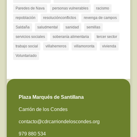
Paredes de Nava
personas vulnerables
racismo
repoblación
resoluciónconflictos
revenga de campos
Saldaña
saludmental
sanidad
semillas
servicios sociales
soberanía alimentaria
tercer sector
trabajo social
villaherreros
villamoronta
vivienda
Voluntariado
Plaza Marqués de Santillana
Carrión de los Condes
contacto@cdrcarriondeloscondes.org
979 880 534