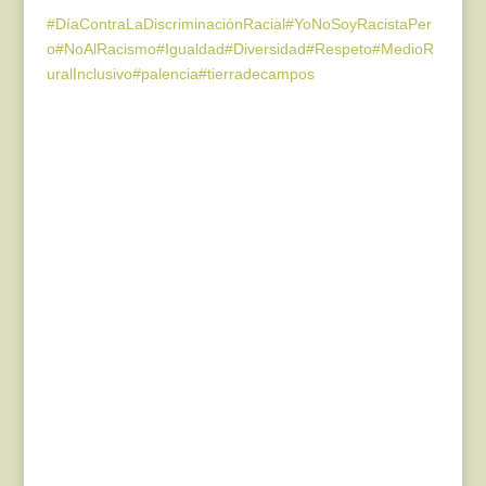
#DíaContraLaDiscriminaciónRacial
#YoNoSoyRacistaPer
o
#NoAlRacismo
#Igualdad
#Diversidad
#Respeto
#MedioR
uralInclusivo
#palencia
#tierradecampos