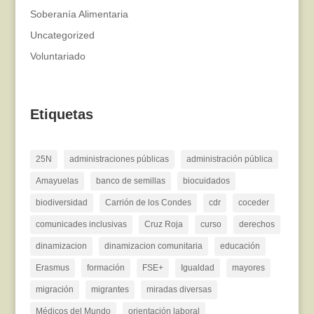
Soberanía Alimentaria
Uncategorized
Voluntariado
Etiquetas
25N
administraciones públicas
administración pública
Amayuelas
banco de semillas
biocuidados
biodiversidad
Carrión de los Condes
cdr
coceder
comunicades inclusivas
Cruz Roja
curso
derechos
dinamizacion
dinamizacion comunitaria
educación
Erasmus
formación
FSE+
Igualdad
mayores
migración
migrantes
miradas diversas
Médicos del Mundo
orientación laboral