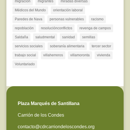
migración
migrantes
miradas diversas
Médicos del Mundo
orientación laboral
Paredes de Nava
personas vulnerables
racismo
repoblación
resoluciónconflictos
revenga de campos
Saldaña
saludmental
sanidad
semillas
servicios sociales
soberanía alimentaria
tercer sector
trabajo social
villaherreros
villamoronta
vivienda
Voluntariado
Plaza Marqués de Santillana
Carrión de los Condes
contacto@cdrcarriondeloscondes.org