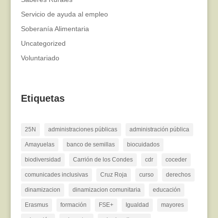
Servicio de ayuda al empleo
Soberanía Alimentaria
Uncategorized
Voluntariado
Etiquetas
25N
administraciones públicas
administración pública
Amayuelas
banco de semillas
biocuidados
biodiversidad
Carrión de los Condes
cdr
coceder
comunicades inclusivas
Cruz Roja
curso
derechos
dinamizacion
dinamizacion comunitaria
educación
Erasmus
formación
FSE+
Igualdad
mayores