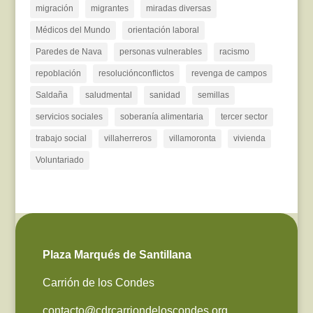
migración
migrantes
miradas diversas
Médicos del Mundo
orientación laboral
Paredes de Nava
personas vulnerables
racismo
repoblación
resoluciónconflictos
revenga de campos
Saldaña
saludmental
sanidad
semillas
servicios sociales
soberanía alimentaria
tercer sector
trabajo social
villaherreros
villamoronta
vivienda
Voluntariado
Plaza Marqués de Santillana
Carrión de los Condes
contacto@cdrcarriondeloscondes.org