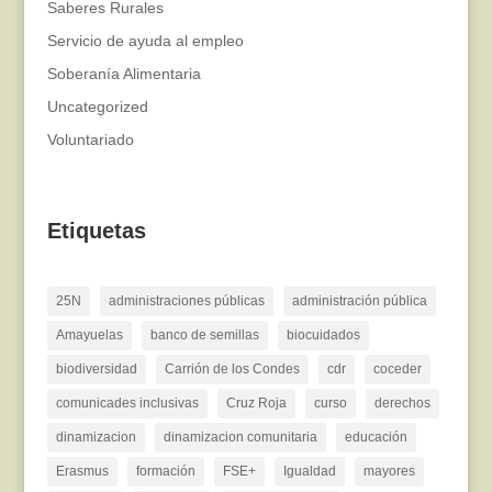
Saberes Rurales
Servicio de ayuda al empleo
Soberanía Alimentaria
Uncategorized
Voluntariado
Etiquetas
25N
administraciones públicas
administración pública
Amayuelas
banco de semillas
biocuidados
biodiversidad
Carrión de los Condes
cdr
coceder
comunicades inclusivas
Cruz Roja
curso
derechos
dinamizacion
dinamizacion comunitaria
educación
Erasmus
formación
FSE+
Igualdad
mayores